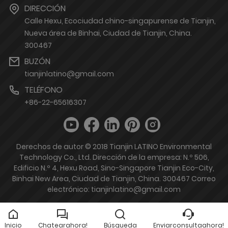
DIRECCIÓN
Calle Hexu, Ecociudad chino-singapurense de Tianjin,
Nueva área de Binhai, Ciudad de Tianjin, China.
300467
BUZÓN
tianjinlatino@gmail.com
TELÉFONO
+86-22-65616307
Derechos de autor © 2018 Tianjin LATINO Environmental
Technology Co., Ltd. Dirección de la empresa: N.º 506,
Edificio N.º 4, Hexu Road, Sino-Singapore Tianjin Eco-City,
Binhai New Area, Ciudad de Tianjin, China. 300467 Correo
electrónico: tianjinlatino@gmail.com
Inicio
Chatearahora!
Búsqueda
Enviarconsultaahora!