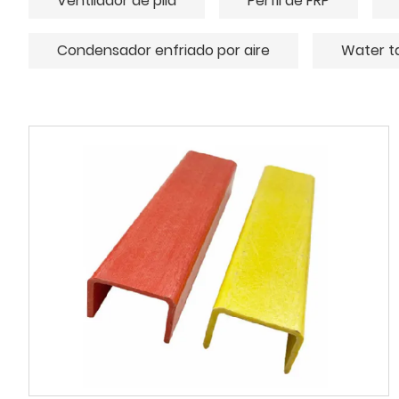
Ventilador de pila
Perfil de FRP
Condensador enfriado por aire
Water t