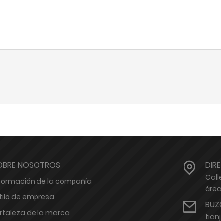
OBRE NOSOTROS
DIR
Call
formación de la compañía
área
tilo de empresa
BUZ
rtaleza de la marca
tian