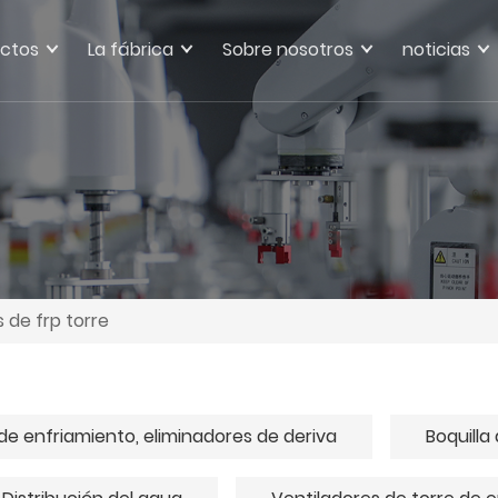
ctos
La fábrica
Sobre nosotros
noticias
 de frp torre
de enfriamiento, eliminadores de deriva
Boquilla