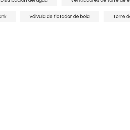
Distribución del agua
Ventiladores de torre de 
ank
válvula de flotador de bola
Torre d