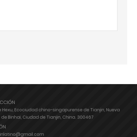
ECCIÓN
e Hexu, Ecociudad chino-singapurense de Tianjin, Nueva
 de Binhai, Ciudad de Tianjin, China. 300467
ÓN
jinlatino@gmail.com