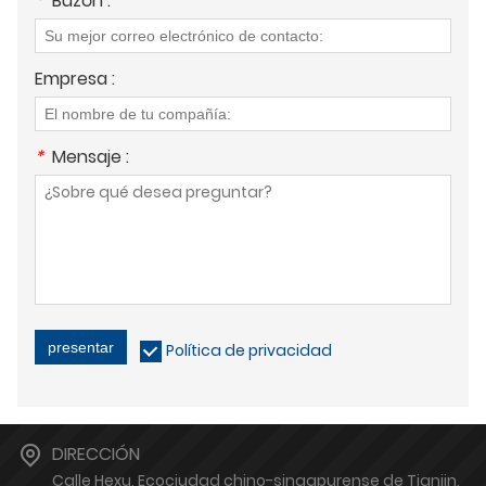
*
Buzón :
Empresa :
*
Mensaje :
presentar
Política de privacidad
DIRECCIÓN
Calle Hexu, Ecociudad chino-singapurense de Tianjin,